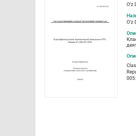
O’z 
Наз
O’z 
Опи
Кла
дея
Опи
Clas
Repu
005