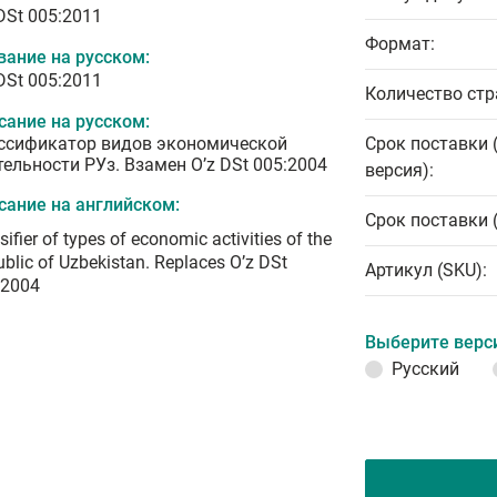
DSt 005:2011
Формат:
вание на русском:
DSt 005:2011
Количество стр
сание на русском:
ссификатор видов экономической
Срок поставки 
тельности РУз. Взамен O’z DSt 005:2004
версия):
сание на английском:
Срок поставки 
sifier of types of economic activities of the
blic of Uzbekistan. Replaces O’z DSt
Артикул (SKU):
:2004
Выберите верс
Русский