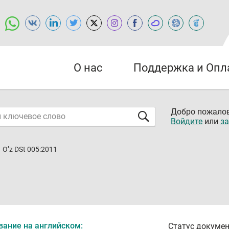
О нас
Поддержка и Опл
Добро пожалов
Войдите
или
за
O’z DSt 005:2011
вание на английском:
Статус докумен