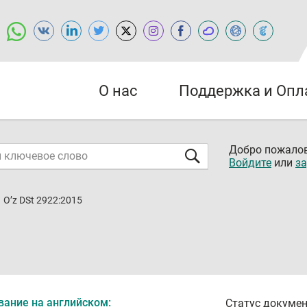
О нас
Поддержка и Опл
Добро пожалов
Войдите
или
за
O’z DSt 2922:2015
вание на английском:
Статус докумен