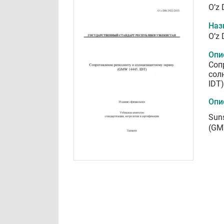
O’z
Наз
O’z
Опи
Соп
сол
IDT)
Опи
Suns
(GM