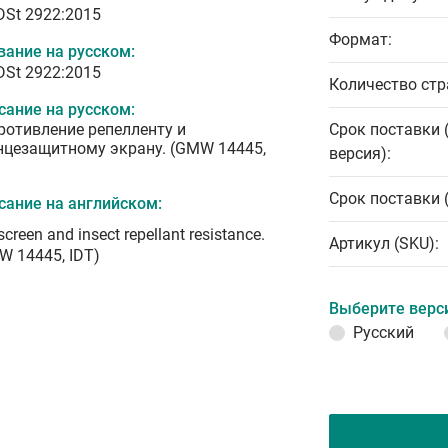
 DSt 2922:2015
Формат:
вание на русском:
 DSt 2922:2015
Количество стр
сание на русском:
ротивление репелленту и
Срок поставки 
нцезащитному экрану. (GMW 14445,
версия):
Срок поставки 
сание на английском:
creen and insect repellant resistance.
Артикул (SKU):
W 14445, IDT)
Выберите верс
Русский