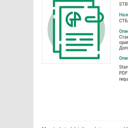
STB
Наз
СТБ
Опи
Ста
ори
Доп
Опи
Stan
PDF 
requ