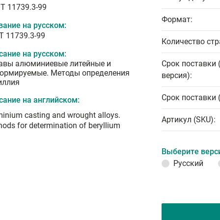
T 11739.3-99
Формат:
вание на русском:
Т 11739.3-99
Количество стр
сание на русском:
авы алюминиевые литейные и
Срок поставки 
ормируемые. Методы определения
версия):
иллия
Срок поставки 
сание на английском:
inium casting and wrought alloys.
Артикул (SKU):
ods for determination of beryllium
Выберите верс
Русский