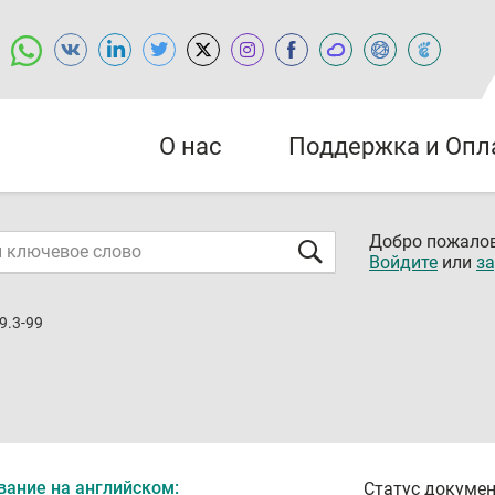
О нас
Поддержка и Опл
Добро пожалов
Войдите
или
за
9.3-99
вание на английском:
Статус докумен