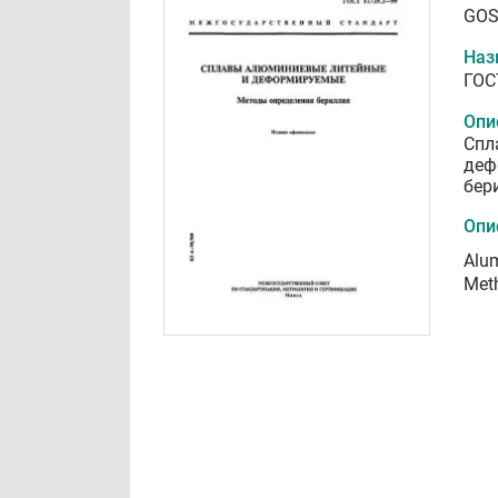
GOS
Наз
ГОС
Опи
Спл
деф
бер
Опи
Alum
Meth