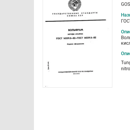
GOS
Наз
ГОС
Опи
Вол
кис
Опи
Tung
nitr