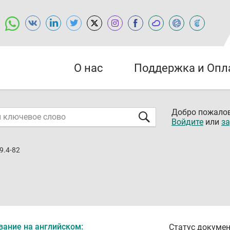
О нас
Поддержка и Опл
Добро пожалов
Войдите
или
за
9.4-82
вание на английском:
Статус докумен