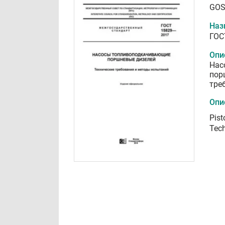
GOS
Наз
ГОС
Опи
Нас
пор
тре
Опи
Pist
Tech