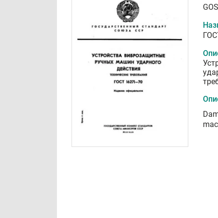
GOS
Наз
ГОС
Опи
Уст
уда
тре
Опи
Damp
mach