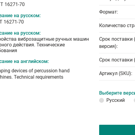
T 16271-70
Формат:
вание на русском:
Т 16271-70
Количество стр
сание на русском:
ройства виброзащитные ручных машин
Срок поставки 
рного действия. Технические
версия):
бования
Срок поставки 
сание на английском:
ing devices of percussion hand
Артикул (SKU):
ines. Technical requirements
Выберите верс
Русский