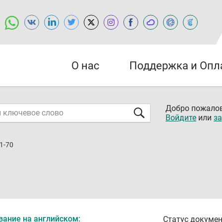
О нас
Поддержка и Опл
Добро пожалов
Войдите
или
за
1-70
вание на английском:
Статус докумен