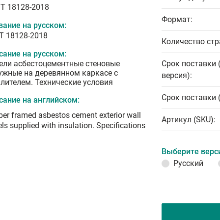
T 18128-2018
Формат:
вание на русском:
Т 18128-2018
Количество стр
сание на русском:
ели асбестоцементные стеновые
Срок поставки 
ужные на деревянном каркасе с
версия):
плителем. Технические условия
Срок поставки 
сание на английском:
er framed asbestos cement exterior wall
Артикул (SKU):
ls supplied with insulation. Specifications
Выберите верс
Русский