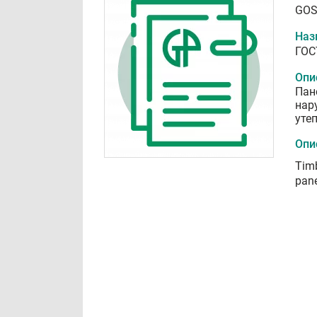
GOS
Наз
ГОС
Опи
Пан
нар
уте
Опи
Timb
pane