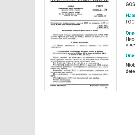
GOS
Наз
ГОС
Опи
Нио
кре
Опи
Niob
dete