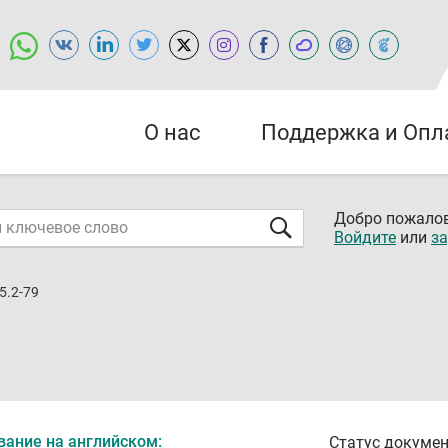
О нас
Поддержка и Опл
Добро пожалов
Войдите
или
за
5.2-79
вание на английском:
Статус докумен