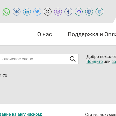
О нас
Поддержка и Опл
Добро пожалов
Войдите
или
за
1-73
вание на английском:
Статус докумен