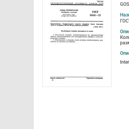
GOS
Наз
ГОС
Опи
Кол
раз
Опи
Inte