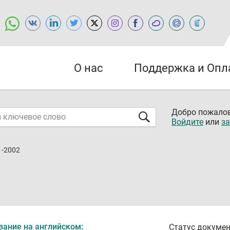
О нас
Поддержка и Опл
Добро пожалов
Войдите
или
за
1-2002
вание на английском:
Статус докумен