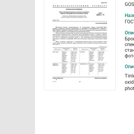
GOS
Наз
ГОС
Опи
Бро
спе
ста
фот
Опи
Tinl
oxid
phot