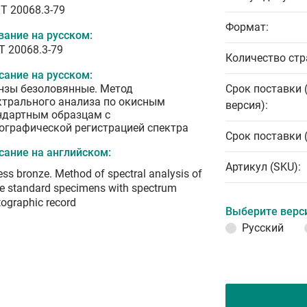
T 20068.3-79
Формат:
вание на русском:
Т 20068.3-79
Количество стр
сание на русском:
нзы безоловянные. Метод
Срок поставки 
ктрального анализа по окисным
версия):
ндартным образцам с
ографической регистрацией спектра
Срок поставки 
сание на английском:
Артикул (SKU):
ess bronze. Method of spectral analysis of
e standard specimens with spectrum
ographic record
Выберите верс
Русский