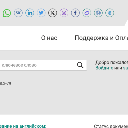
О нас
Поддержка и Опл
Добро пожалов
Войдите
или
за
8.3-79
вание на английском:
Статус докумен