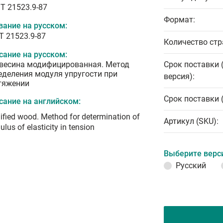
T 21523.9-87
Формат:
вание на русском:
Т 21523.9-87
Количество стр
сание на русском:
весина модифицированная. Метод
Срок поставки 
еделения модуля упругости при
версия):
тяжении
Срок поставки 
сание на английском:
fied wood. Method for determination of
Артикул (SKU):
lus of elasticity in tension
Выберите верс
Русский