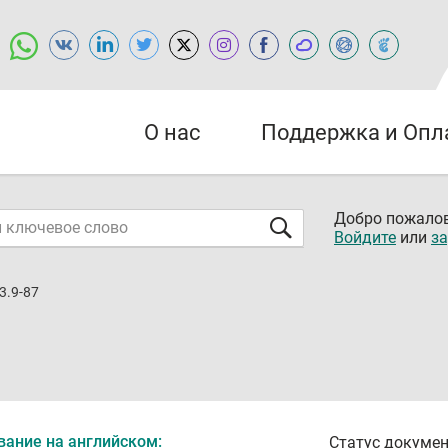
О нас
Поддержка и Опл
Добро пожалов
Войдите
или
за
3.9-87
вание на английском:
Статус докумен