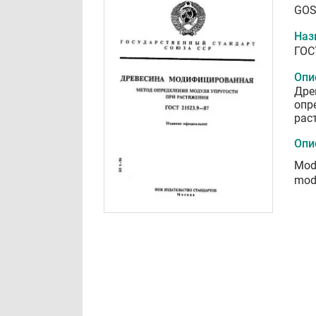
GOS
Наз
ГОС
Опи
Дре
опр
рас
Опи
Modi
modu