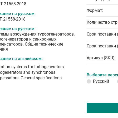
T 21558-2018
Формат:
вание на русском:
Т 21558-2018
Количество стр
сание на русском:
темы возбуждения турбогенераторов,
Срок поставки 
рогенераторов и синхронных
пенсаторов. Общие технические
Срок поставки 
овия
Артикул (SKU):
сание на английском:
tation systems for turbogenerators,
rogenerators and synchronous
Выберите верс
ensators. General specifications
Русский