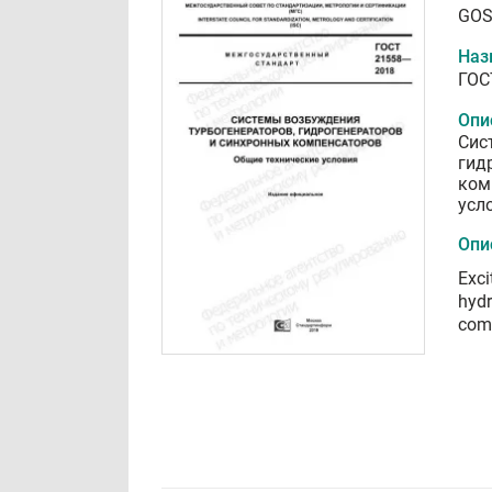
GOS
Наз
ГОС
Опи
Сис
гид
ком
усл
Опи
Exci
hyd
comp