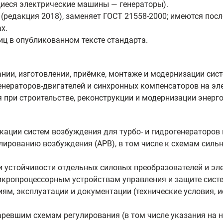
иеся электрические машины — генераторы).
(редакция 2018), заменяет ГОСТ 21558-2000; имеются по
х.
иц в опубликованном тексте стандарта.
нии, изготовлении, приёмке, монтаже и модернизации си
генераторов‑двигателей и синхронных компенсаторов на эл
 при строительстве, реконструкции и модернизации энерг
кации систем возбуждения для турбо‑ и гидрогенераторов
лированию возбуждения (АРВ), в том числе к схемам силь
и устойчивости отдельных силовых преобразователей и эл
микропроцессорным устройствам управления и защите сист
ям, эксплуатации и документации (технические условия, 
аревшим схемам регулирования (в том числе указания на 