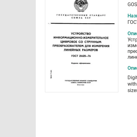
GOS
Наз
ГОС
Опи
Уст
изм
пре
лин
Опи
Digi
with
size