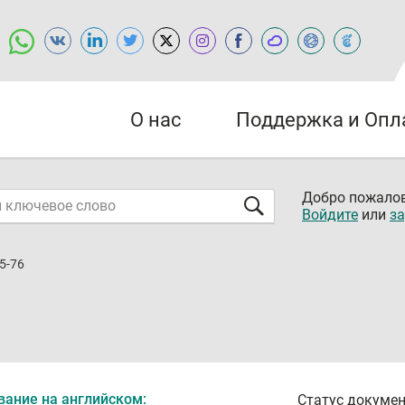
О нас
Поддержка и Опл
Добро пожалов
Войдите
или
за
5-76
вание на английском:
Статус докумен