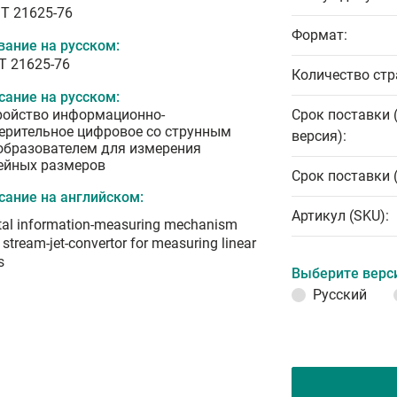
T 21625-76
Формат:
вание на русском:
Т 21625-76
Количество стр
сание на русском:
ройство информационно-
Срок поставки 
ерительное цифровое со струнным
версия):
образователем для измерения
ейных размеров
Срок поставки 
сание на английском:
Артикул (SKU):
tal information-measuring mechanism
 stream-jet-convertor for measuring linear
s
Выберите верс
Русский