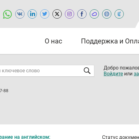
О нас
Поддержка и Опл
Добро пожалов
Войдите
или
за
7-88
вание на английском:
Статус докумен