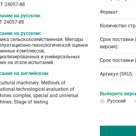
T 24057-88
Формат:
вание на русском:
Т 24057-88
Количество стр
сание на русском:
ника сельскохозяйственная. Методы
Срок поставки 
плуатационно-технологической оценки
версия):
инных комплексов,
циализированных и универсальных
Срок поставки 
ин на этапе испытаний
сание на английском:
Артикул (SKU):
cultural machinery. Methods of
ational-technological evaluation of
Выберите верс
ines complex, special and universal
Русский
ines. Stage of testing