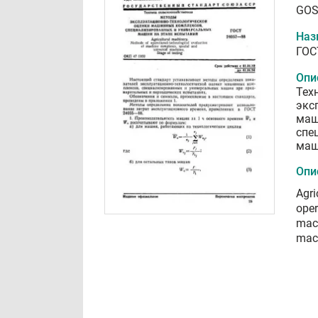
GOS
Наз
ГОС
Опи
Тех
экс
маш
спе
маш
Опи
Agri
oper
mach
mach