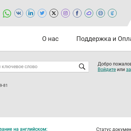
О нас
Поддержка и Опл
Добро пожалов
Войдите
или
за
9-81
вание на английском:
Статус докумен