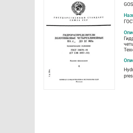
GOS
Наз
ГОС
Опи
Гид
чет
Тех
Опи
Hydr
pres