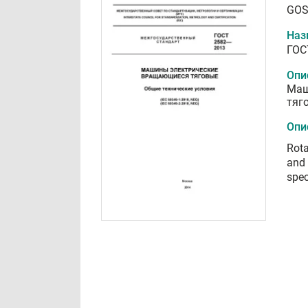
GOS
Наз
ГОС
Опи
Маш
тяг
Опи
Rota
and 
spec