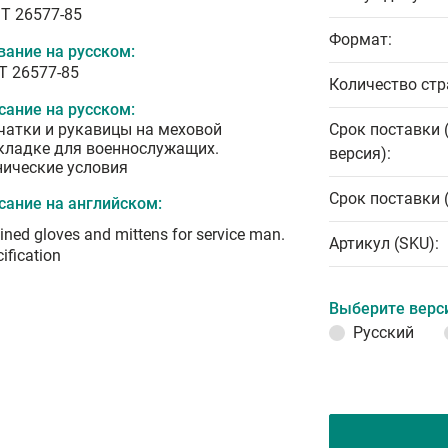
T 26577-85
Формат:
вание на русском:
Т 26577-85
Количество стр
сание на русском:
чатки и рукавицы на меховой
Срок поставки 
кладке для военнослужащих.
версия):
нические условия
Срок поставки 
сание на английском:
lined gloves and mittens for service man.
Артикул (SKU):
ification
Выберите верс
Русский