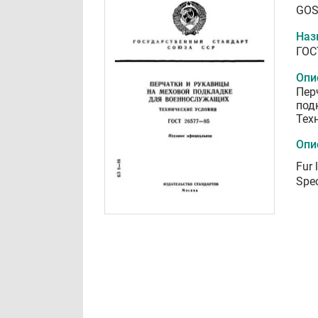
GOS
Наз
ГОС
Опи
Пер
под
Тех
Опи
Fur 
Spec