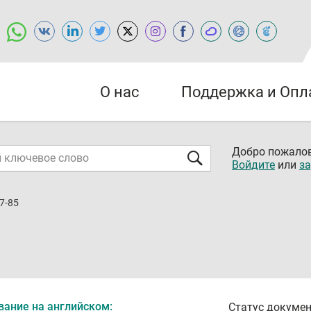
О нас
Поддержка и Опл
Добро пожалов
Войдите
или
за
7-85
вание на английском:
Статус докумен