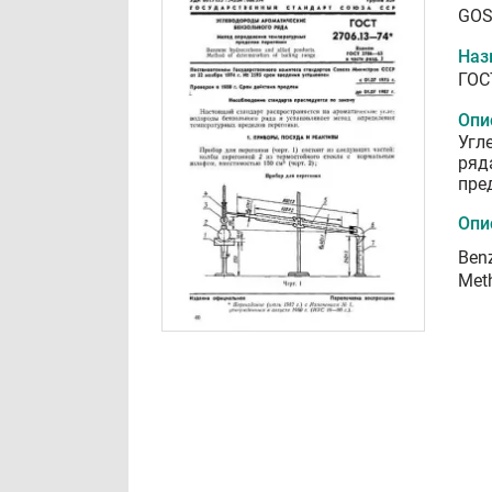
GOS
Наз
ГОС
Опи
Угл
ряд
пре
Опи
Benz
Meth