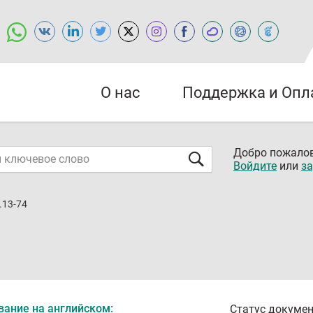
О нас
Поддержка и Опл
Добро пожалов
Войдите
или
за
.13-74
вание на английском:
Статус докумен