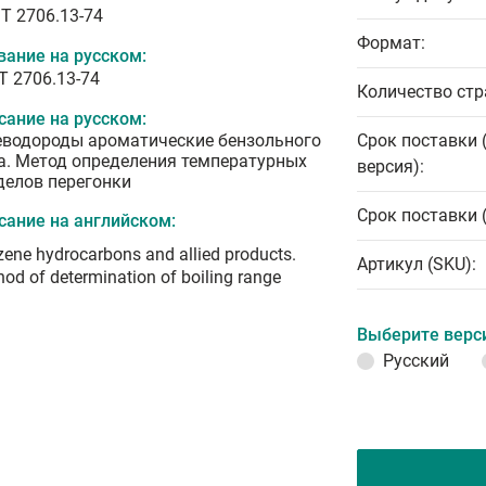
T 2706.13-74
Формат:
вание на русском:
Т 2706.13-74
Количество стр
сание на русском:
еводороды ароматические бензольного
Срок поставки 
а. Метод определения температурных
версия):
делов перегонки
Срок поставки 
сание на английском:
ene hydrocarbons and allied products.
Артикул (SKU):
od of determination of boiling range
Выберите верс
Русский