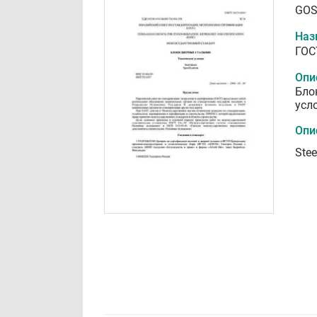
GOS
Наз
ГОС
Опи
Бло
усл
Опи
Stee