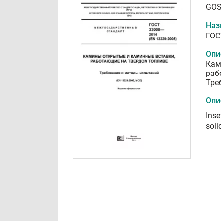
GOS
Наз
ГОС
Опи
Кам
раб
Тре
Опи
Inse
soli