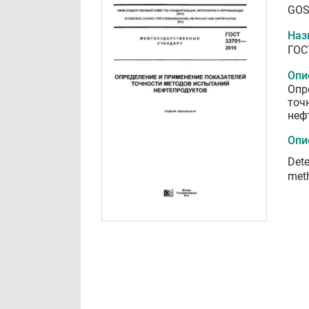
GOS
Наз
ГОС
Опи
Опр
точ
неф
Опи
Dete
meth