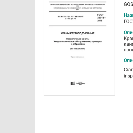
GOS
Наз
ГОС
Опи
Кра
кан
про
Опи
Cran
insp