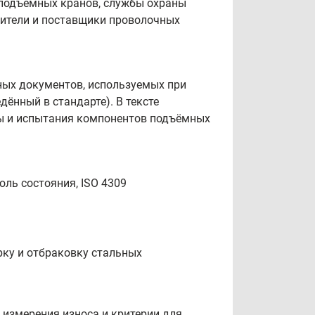
оподъёмных кранов, службы охраны
дители и поставщики проволочных
ных документов, используемых при
ённый в стандарте). В тексте
ы и испытания компонентов подъёмных
оль состояния, ISO 4309
рку и отбраковку стальных
 измерения износа и критерии для