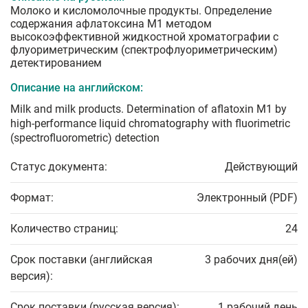
Молоко и кисломолочные продукты. Определение
содержания афлатоксина М1 методом
высокоэффективной жидкостной хроматографии с
флуориметрическим (спектрофлуориметрическим)
детектированием
Описание на английском:
Milk and milk products. Determination of aflatoxin M1 by
high-performance liquid chromatography with fluorimetric
(spectrofluorometric) detection
Статус документа:
Действующий
Формат:
Электронный (PDF)
Количество страниц:
24
Срок поставки (английская
3 рабочих дня(ей)
версия):
Срок поставки (русская версия):
1 рабочий день