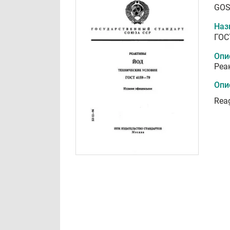
GOS
Наз
ГОС
Опи
Реа
Опи
Reag