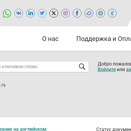
О нас
Поддержка и Опл
Добро пожалов
Войдите
или
за
-79
вание на английском:
Статус докумен