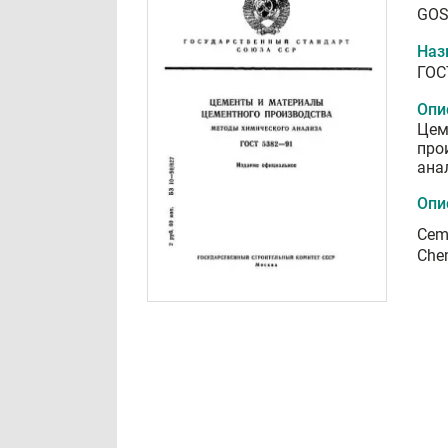
GOS
Наз
ГОС
Опи
Цем
про
ана
Опи
Ceme
Che