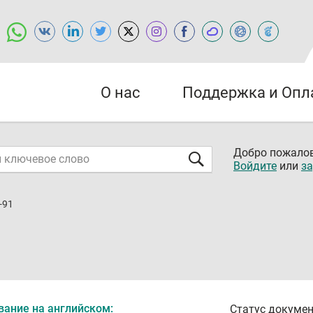
О нас
Поддержка и Опл
Добро пожалов
Войдите
или
за
-91
вание на английском:
Статус докумен