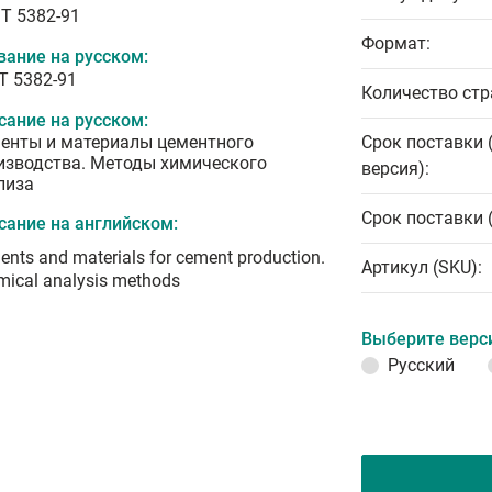
T 5382-91
Формат:
вание на русском:
Т 5382-91
Количество стр
сание на русском:
енты и материалы цементного
Срок поставки 
изводства. Методы химического
версия):
лиза
Срок поставки 
сание на английском:
nts and materials for cement production.
Артикул (SKU):
mical analysis methods
Выберите верс
Русский