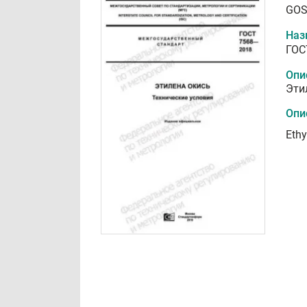
GOS
Наз
ГОС
Опи
Эти
Опи
Ethy