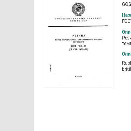
GOS
Наз
ГОС
Опи
Рез
тем
Опи
Rubb
brit