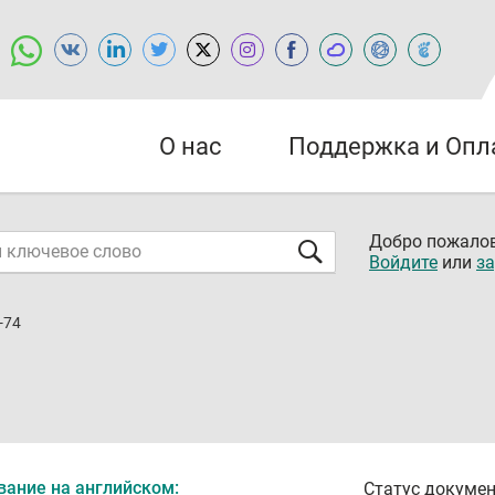
О нас
Поддержка и Опл
Добро пожалов
Войдите
или
за
-74
вание на английском:
Статус докумен