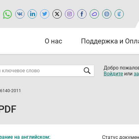
О нас
Поддержка и Опл
Добро пожалов
Войдите
или
за
16140-2011
 PDF
вание на английском:
Статус докумен