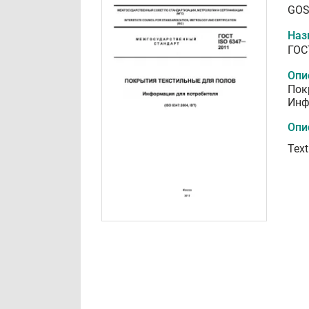
GOS
Наз
ГОС
Опи
Пок
Инф
Опи
Text