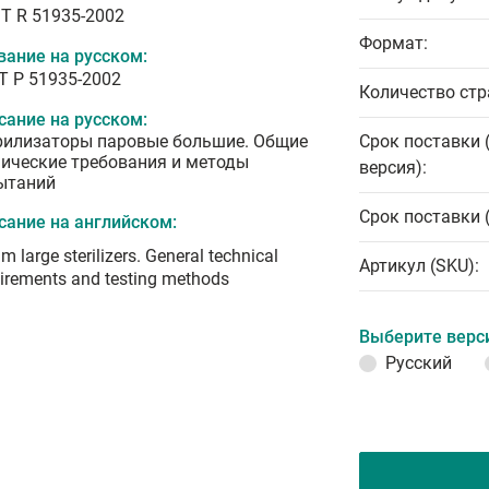
T R 51935-2002
Формат:
вание на русском:
Т Р 51935-2002
Количество стр
сание на русском:
рилизаторы паровые большие. Общие
Срок поставки 
нические требования и методы
версия):
ытаний
Срок поставки 
сание на английском:
m large sterilizers. General technical
Артикул (SKU):
irements and testing methods
Выберите верс
Русский