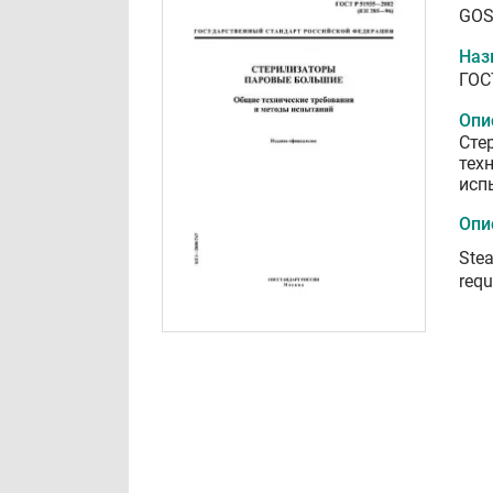
GOS
Наз
ГОС
Опи
Сте
тех
исп
Опи
Stea
requ