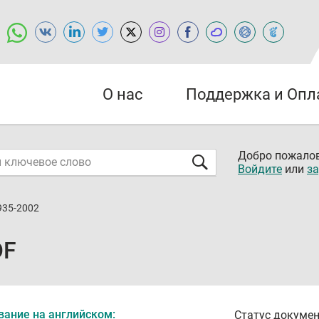
О нас
Поддержка и Опл
Добро пожалов
Войдите
или
за
935-2002
DF
вание на английском:
Статус докумен