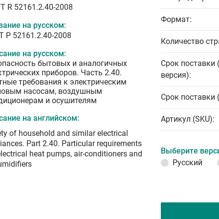
T R 52161.2.40-2008
Формат:
вание на русском:
Т Р 52161.2.40-2008
Количество стр
сание на русском:
опасность бытовых и аналогичных
Срок поставки 
ктрических приборов. Часть 2.40.
версия):
тные требования к электрическим
ловым насосам, воздушным
Срок поставки 
диционерам и осушителям
сание на английском:
Артикул (SKU):
ty of household and similar electrical
iances. Part 2.40. Particular requirements
Выберите верс
electrical heat pumps, air-conditioners and
Русский
midifiers