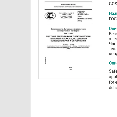
GOS
Наз
ГОС
Опи
Без
эле
Час
теп
кон
Опи
Safe
appl
for 
dehu