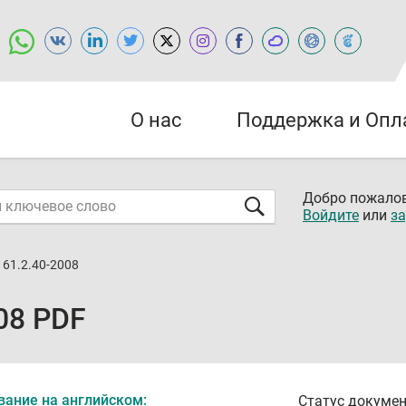
О нас
Поддержка и Опл
Добро пожалов
Войдите
или
за
161.2.40-2008
08 PDF
вание на английском:
Статус докумен