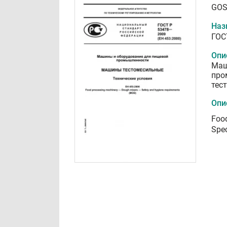
GOS
Наз
ГОС
Опи
Маш
про
тес
Опи
Food
Spec