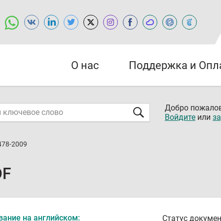
О нас
Поддержка и Опл
Добро пожалов
Войдите
или
за
478-2009
DF
вание на английском:
Статус докумен