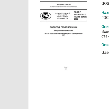
GOS
Наз
ГОС
Опи
Вод
ста
Опи
Gase