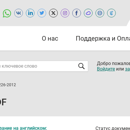
О нас
Поддержка и Опл
Добро пожалов
Войдите
или
за
226-2012
DF
вание на английском:
Статус докумен