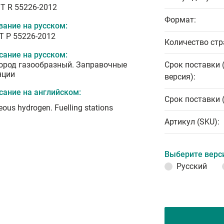
T R 55226-2012
Формат:
вание на русском:
Т Р 55226-2012
Количество стр
сание на русском:
ород газообразный. Заправочные
Срок поставки 
нции
версия):
сание на английском:
Срок поставки 
ous hydrogen. Fuelling stations
Артикул (SKU):
Выберите верс
Русский