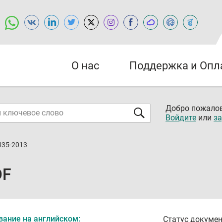
О нас
Поддержка и Опл
Добро пожалов
Войдите
или
за
435-2013
DF
вание на английском:
Статус докумен