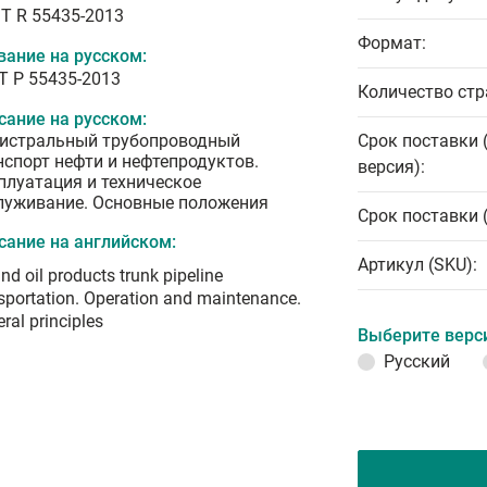
T R 55435-2013
Формат:
вание на русском:
Т Р 55435-2013
Количество стр
сание на русском:
истральный трубопроводный
Срок поставки 
нспорт нефти и нефтепродуктов.
версия):
плуатация и техническое
луживание. Основные положения
Срок поставки 
сание на английском:
Артикул (SKU):
and oil products trunk pipeline
sportation. Operation and maintenance.
ral principles
Выберите верс
Русский