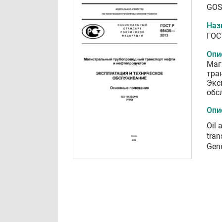
GOS
Наз
ГОС
Опи
Маг
тра
Экс
обс
Опи
Oil 
tran
Gene