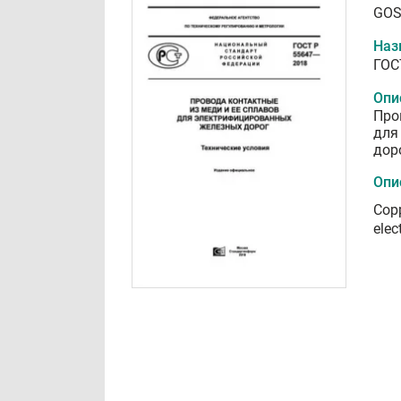
GOS
Наз
ГОС
Опи
Про
для
дор
Опи
Copp
elec