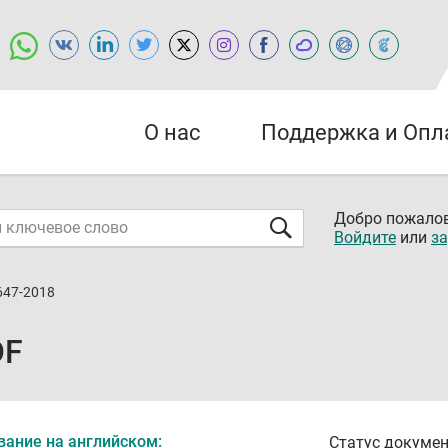
О нас
Поддержка и Опл
Добро пожалов
Войдите
или
за
647-2018
DF
вание на английском:
Статус докумен