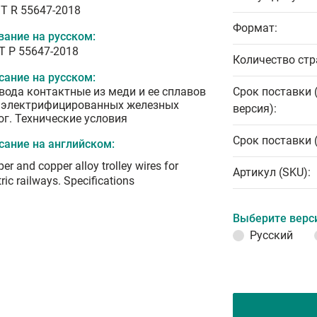
T R 55647-2018
Формат:
вание на русском:
Т Р 55647-2018
Количество стр
сание на русском:
вода контактные из меди и ее сплавов
Срок поставки 
 электрифицированных железных
версия):
ог. Технические условия
Срок поставки 
сание на английском:
er and copper alloy trolley wires for
Артикул (SKU):
tric railways. Specifications
Выберите верс
Русский