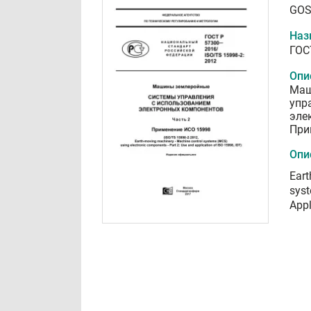
GOS
Наз
ГОС
Опи
Маш
упр
эле
При
Опи
Eart
syst
Appl