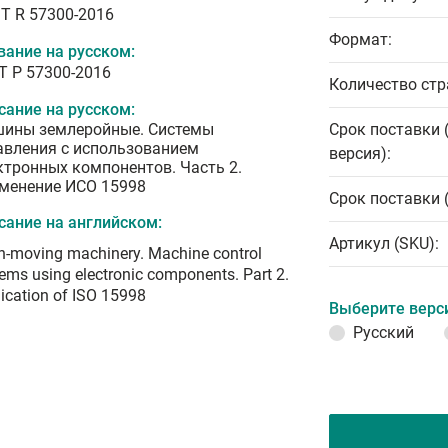
T R 57300-2016
Формат:
вание на русском:
Т Р 57300-2016
Количество стр
сание на русском:
ины землеройные. Системы
Срок поставки 
авления с использованием
версия):
ктронных компонентов. Часть 2.
менение ИСО 15998
Срок поставки 
сание на английском:
Артикул (SKU):
h-moving machinery. Machine control
ems using electronic components. Part 2.
ication of ISO 15998
Выберите верс
Русский