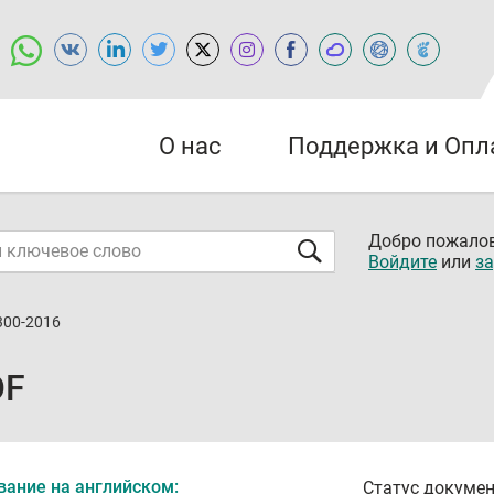
О нас
Поддержка и Опл
Добро пожалов
Войдите
или
за
300-2016
DF
вание на английском:
Статус докумен