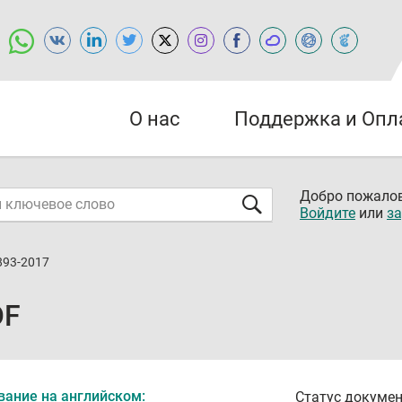
О нас
Поддержка и Опл
Добро пожалов
Войдите
или
за
893-2017
DF
вание на английском:
Статус докумен