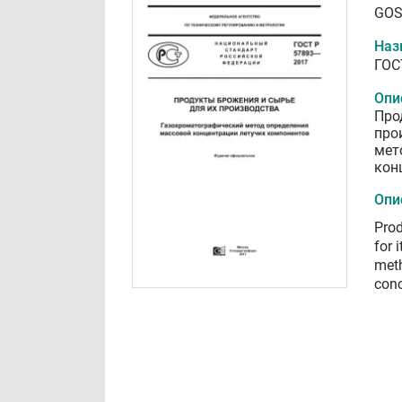
GOS
Наз
ГОС
Опи
Про
про
мет
кон
Опи
Prod
for 
meth
conc