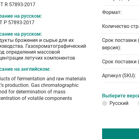
T R 57893-2017
Формат:
вание на русском:
Т Р 57893-2017
Количество стр
сание на русском:
дукты брожения и сырье для их
Срок поставки 
изводства. Газохроматографический
версия):
од определения массовой
центрации летучих компонентов
Срок поставки 
сание на английском:
Артикул (SKU):
ucts of fermentation and raw materials
it’s production. Gas chromatographic
od for determination of mass
Выберите верс
entration of volatile components
Русский