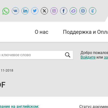
О нас
Поддержка и Опл
Добро пожалов
Войдите
или
за
111-2018
DF
вание на английском:
Статус докумен