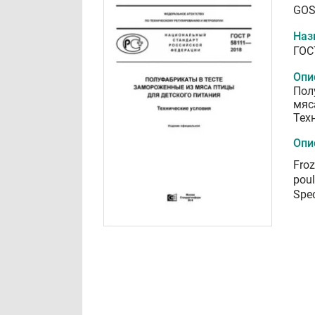
GOS
Наз
ГОС
Опи
Пол
мяс
Тех
Опи
Froz
poul
Spec