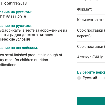
T R 58111-2018
Формат:
вание на русском:
Т Р 58111-2018
Количество стр
сание на русском:
уфабрикаты в тесте замороженные из
Срок поставки 
а птицы для детского питания.
версия):
нические условия
Срок поставки 
сание на английском:
en semi-finished products in dough of
Артикул (SKU):
try meat for children nutrition.
ifications
Выберите верс
Русский