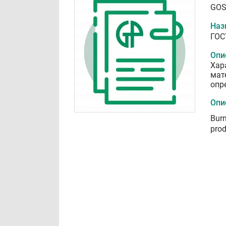
GOS
Наз
ГОС
Опи
Хар
мат
опр
Опи
Burn
prod