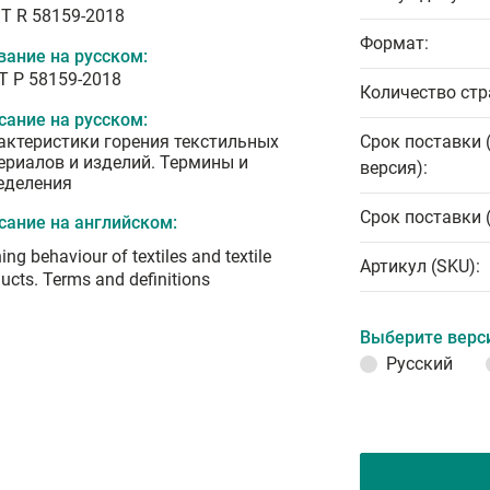
T R 58159-2018
Формат:
вание на русском:
Т Р 58159-2018
Количество стр
сание на русском:
актеристики горения текстильных
Срок поставки 
ериалов и изделий. Термины и
версия):
еделения
Срок поставки 
сание на английском:
ing behaviour of textiles and textile
Артикул (SKU):
ucts. Terms and definitions
Выберите верс
Русский