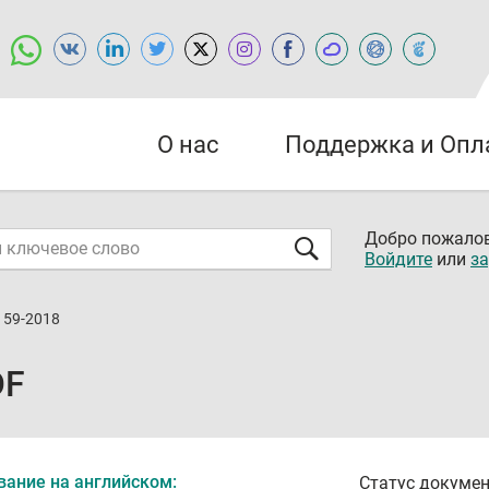
О нас
Поддержка и Опл
Добро пожалов
Войдите
или
за
159-2018
DF
вание на английском:
Статус докумен