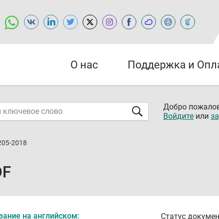
О нас
Поддержка и Опл
Добро пожалов
Войдите
или
за
205-2018
DF
вание на английском:
Статус докумен