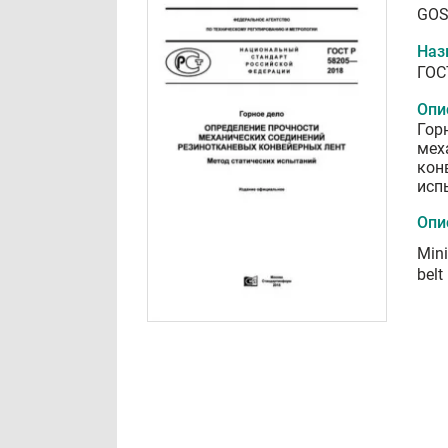
GOS
Наз
ГОС
Опи
Гор
мех
кон
исп
Опи
Mini
belt