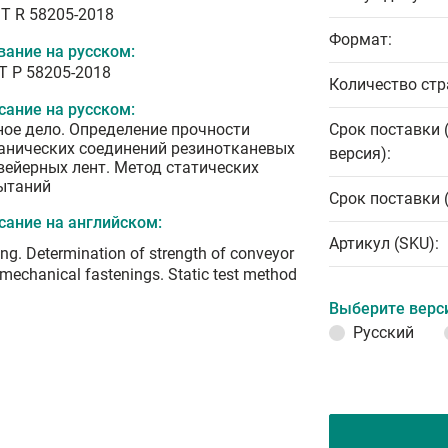
T R 58205-2018
Формат:
вание на русском:
Т Р 58205-2018
Количество стр
сание на русском:
ное дело. Определение прочности
Срок поставки 
анических соединений резинотканевых
версия):
вейерных лент. Метод статических
ытаний
Срок поставки 
сание на английском:
Артикул (SKU):
ng. Determination of strength of conveyor
 mechanical fastenings. Static test method
Выберите верс
Русский