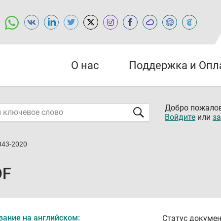
О нас
Поддержка и Опл
Добро пожалов
Войдите
или
за
043-2020
DF
вание на английском:
Статус докумен