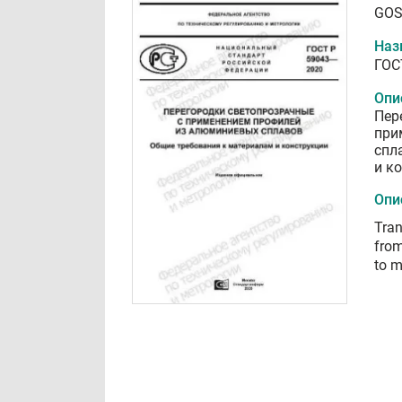
GOS
Наз
ГОС
Опи
Пер
при
спл
и к
Опи
Tran
from
to m