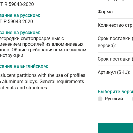
T R 59043-2020
Формат:
вание на русском:
Т Р 59043-2020
Количество стр
сание на русском:
егородки светопрозрачные с
Срок поставки 
менением профилей из алюминиевых
версия):
авов. Общие требования к материалам
онструкции
Срок поставки 
сание на английском:
Артикул (SKU):
slucent partitions with the use of profiles
 aluminum alloys. General requirements
aterials and structures
Выберите верс
Русский