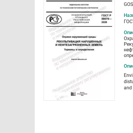
GOS
Наз
ГОС
Опи
Охр
Рек
неф
опр
Опи
Envi
dist
and 