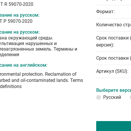
T R 59070-2020
Формат:
вание на русском:
Т Р 59070-2020
Количество стр
сание на русском:
ана окружающей среды.
Срок поставки 
ультивация нарушенных и
версия):
тезагрязненных земель. Термины и
еделения
Срок поставки 
сание на английском:
Артикул (SKU):
ronmental protection. Reclamation of
urbed and oil-contaminated lands. Terms
definitions
Выберите верс
Русский