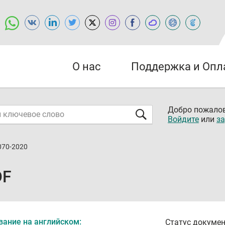
О нас
Поддержка и Опл
Добро пожалов
Войдите
или
за
070-2020
DF
вание на английском:
Статус докумен