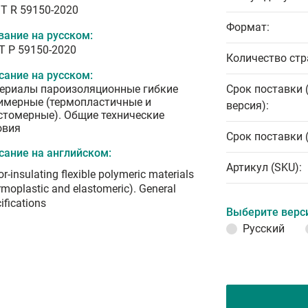
T R 59150-2020
Формат:
вание на русском:
Т Р 59150-2020
Количество стр
сание на русском:
ериалы пароизоляционные гибкие
Срок поставки 
имерные (термопластичные и
версия):
стомерные). Общие технические
овия
Срок поставки 
сание на английском:
Артикул (SKU):
r-insulating flexible polymeric materials
rmoplastic and elastomeric). General
ifications
Выберите верс
Русский