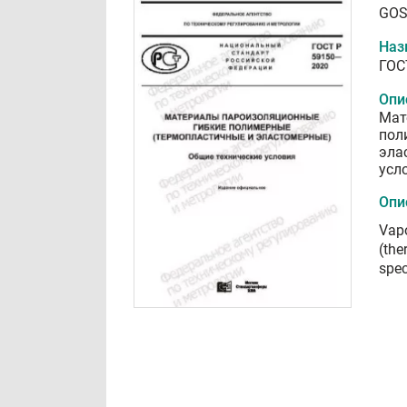
GOS
Наз
ГОС
Опи
Мат
пол
эла
усл
Опи
Vapo
(the
spec