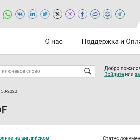
О нас
Поддержка и Опл
Добро пожалов
Войдите
или
за
150-2020
DF
вание на английском:
Статус докумен