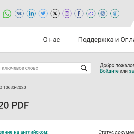
О нас
Поддержка и Опл
Добро пожалов
Войдите
или
за
О 10683-2020
20 PDF
вание на английском:
Статус докумен