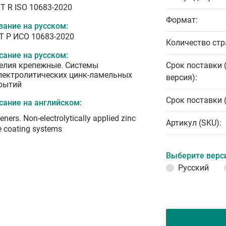
T R ISO 10683-2020
Формат:
вание на русском:
Т Р ИСО 10683-2020
Количество стр
сание на русском:
елия крепежные. Системы
Срок поставки 
лектролитических цинк-ламельных
версия):
рытий
Срок поставки 
сание на английском:
eners. Non-electrolytically applied zinc
Артикул (SKU):
e coating systems
Выберите верс
Русский