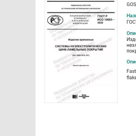
GOS
Наз
ГОС
Опи
Изд
неэ
пок
Опи
Fast
flak