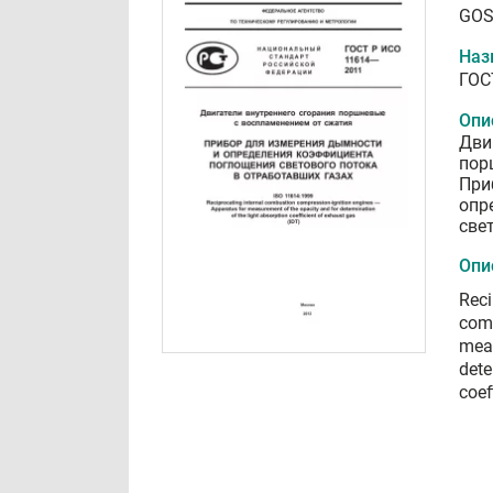
GOS
Наз
ГОС
Опи
Дви
пор
При
опр
све
Опи
Reci
comp
meas
dete
coef