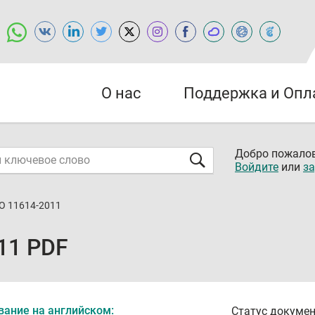
О нас
Поддержка и Опл
Добро пожалов
Войдите
или
за
О 11614-2011
11 PDF
вание на английском:
Статус докумен