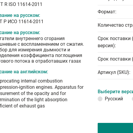
T R ISO 11614-2011
Формат:
вание на русском:
Т Р ИСО 11614-2011
Количество стр
сание на русском:
гатели внутреннего сгорания
Срок поставки 
шневые с воспламенением от сжатия.
версия):
бор для измерения дымности и
еделения коэффициента поглощения
Срок поставки 
тового потока в отработавших газах
сание на английском:
Артикул (SKU):
procating internal combustion
ression-ignition engines. Apparatus for
Выберите верс
urement of the opacity and for
Русский
rmination of the light absorption
ficient of exhaust gas