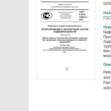
GOS
Наз
ГОС
Опи
Неф
Про
под
тру
без
мор
Опи
Petr
and 
Part
subs