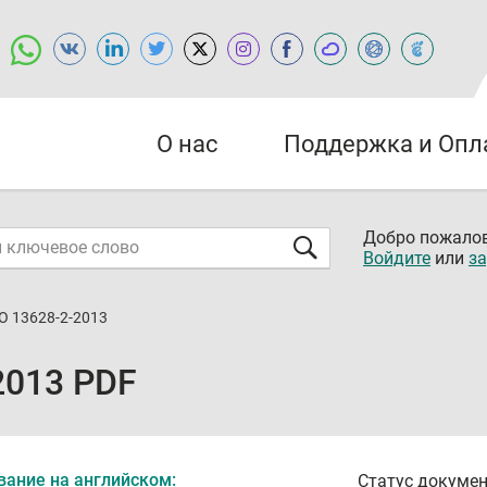
О нас
Поддержка и Опл
Добро пожалов
Войдите
или
за
О 13628-2-2013
2013 PDF
вание на английском:
Статус докумен