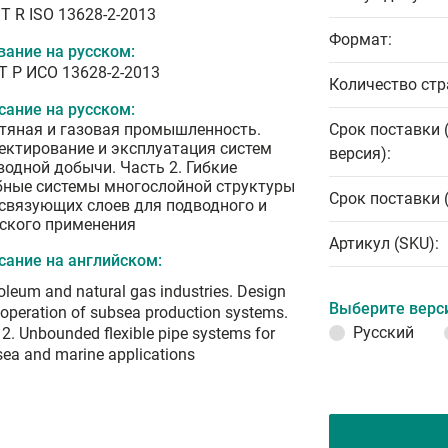
T R ISO 13628-2-2013
Формат:
вание на русском:
Т Р ИСО 13628-2-2013
Количество стр
сание на русском:
тяная и газовая промышленность.
Срок поставки 
ектирование и эксплуатация систем
версия):
водной добычи. Часть 2. Гибкие
бные системы многослойной структуры
Срок поставки 
 связующих слоев для подводного и
ского применения
Артикул (SKU):
сание на английском:
oleum and natural gas industries. Design
Выберите верс
operation of subsea production systems.
Русский
 2. Unbounded flexible pipe systems for
ea and marine applications