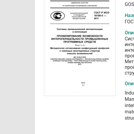
GOS
Наз
ГОС
Опи
Сис
инт
инт
про
Мет
про
стр
Опи
Indu
Manu
inte
matc
stru