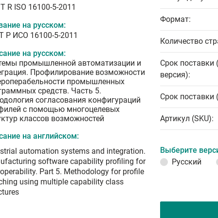
T R ISO 16100-5-2011
Формат:
вание на русском:
Т Р ИСО 16100-5-2011
Количество стр
сание на русском:
темы промышленной автоматизации и
Срок поставки 
еграция. Профилирование возможности
версия):
ероперабельности промышленных
граммных средств. Часть 5.
Срок поставки 
одология согласования конфигураций
филей с помощью многоцелевых
уктур классов возможностей
Артикул (SKU):
сание на английском:
Выберите верс
strial automation systems and integration.
facturing software capability profiling for
Русский
roperability. Part 5. Methodology for profile
hing using multiple capability class
ctures