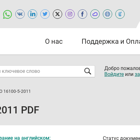
О нас
Поддержка и Опл
Добро пожалов
Войдите
или
за
О 16100-5-2011
2011 PDF
вание на английском:
Статус докумен