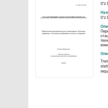
O’z
Наз
O’z
Опи
Пер
ста
тех
изм
Опи
Tran
stat
req