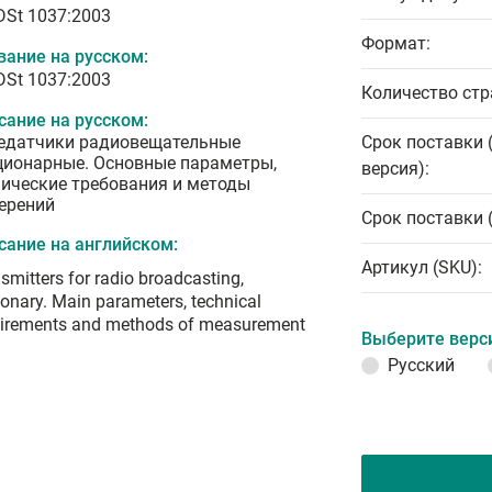
 DSt 1037:2003
Формат:
вание на русском:
 DSt 1037:2003
Количество стр
сание на русском:
едатчики радиовещательные
Срок поставки 
ционарные. Основные параметры,
версия):
нические требования и методы
ерений
Срок поставки 
сание на английском:
Артикул (SKU):
smitters for radio broadcasting,
ionary. Main parameters, technical
uirements and methods of measurement
Выберите верс
Русский