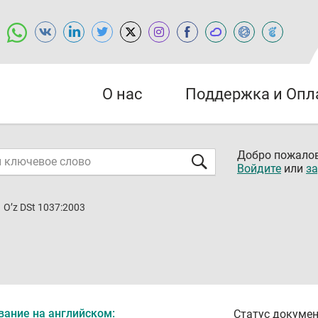
О нас
Поддержка и Опл
Добро пожалов
Войдите
или
за
O’z DSt 1037:2003
вание на английском:
Статус докумен